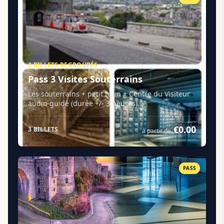
3 BILLETS REGROUPÉS
Pass 3 Visites Souterrains
Les souterrains + petit train + Centre du Visiteur
audio-guidé (durée +/- 3 heures).
€0.00
3 BILLETS
à partir de
PASS