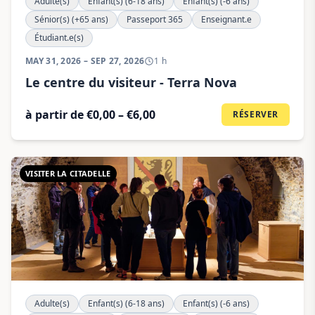
Adulte(s)
Enfant(s) (6-18 ans)
Enfant(s) (-6 ans)
Sénior(s) (+65 ans)
Passeport 365
Enseignant.e
Étudiant.e(s)
MAY 31, 2026 – SEP 27, 2026
1 h
Le centre du visiteur - Terra Nova
à partir de €0,00 – €6,00
RÉSERVER
VISITER LA CITADELLE
Adulte(s)
Enfant(s) (6-18 ans)
Enfant(s) (-6 ans)