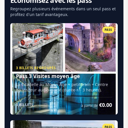
Économisez avec les pass
Regroupez plusieurs événements dans un seul pass et
profitez d'un tarif avantageux.
PASS
3 BILLETS REGROUPÉS
Pass 3 Visites moyen âge
La Citadelle au Moyen Âge + petit train + Centre
du Visiteur audio-guidé (durée +/- 3 heures).
€0.00
3 BILLETS
à partir de
PASS