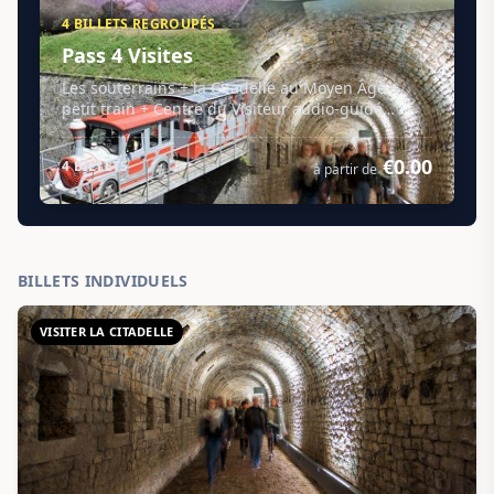
4 BILLETS REGROUPÉS
Pass 4 Visites
Les souterrains + la Citadelle au Moyen Âge +
petit train + Centre du Visiteur audio-guidé
(durée +/- 4h30 min...
€0.00
4 BILLETS
à partir de
BILLETS INDIVIDUELS
VISITER LA CITADELLE